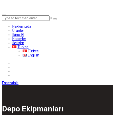
×
Hakkımızda
Ürünler
İkinci El
Haberler
İletişim
Türkçe
Türkçe
English
Essentials
Depo Ekipmanları