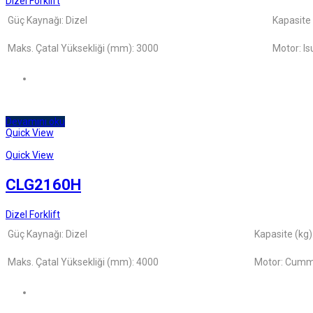
Dizel Forklift
Güç Kaynağı: Dizel
Kapasite
Maks. Çatal Yüksekliği (mm): 3000
Motor: I
Devamını oku
Quick View
Quick View
CLG2160H
Dizel Forklift
Güç Kaynağı: Dizel
Kapasite (kg)
Maks. Çatal Yüksekliği (mm): 4000
Motor: Cumm