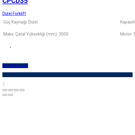
CPCD35
Dizel Forklift
Güç Kaynağı: Dizel
Kapasit
Maks. Çatal Yüksekliği (mm): 3000
Motor: 
Devamını oku
X