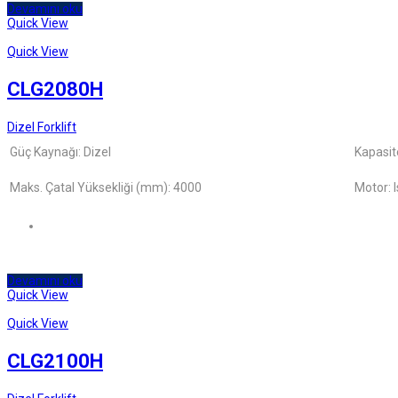
Devamını oku
Quick View
Quick View
CLG2080H
Dizel Forklift
Güç Kaynağı: Dizel
Kapasit
Maks. Çatal Yüksekliği (mm): 4000
Motor: 
Devamını oku
Quick View
Quick View
CLG2100H