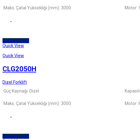
Maks. Çatal Yüksekliği (mm): 3000
Motor:
Devamını oku
Quick View
Quick View
CLG2050H
Dizel Forklift
Güç Kaynağı: Dizel
Kapasit
Maks. Çatal Yüksekliği (mm): 3000
Motor: 
Devamını oku