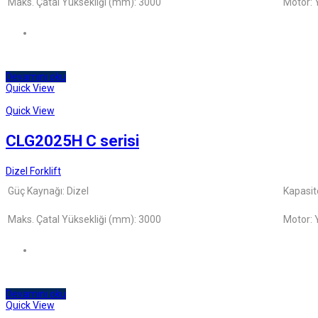
Maks. Çatal Yüksekliği (mm): 3000
Motor:
Devamını oku
Quick View
Quick View
CLG2025H C serisi
Dizel Forklift
Güç Kaynağı: Dizel
Kapasit
Maks. Çatal Yüksekliği (mm): 3000
Motor:
Devamını oku
Quick View