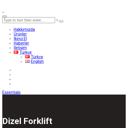
×
Hakkımızda
Ürünler
İkinci El
Haberler
İletişim
Türkçe
Türkçe
English
Essentials
Dizel Forklift