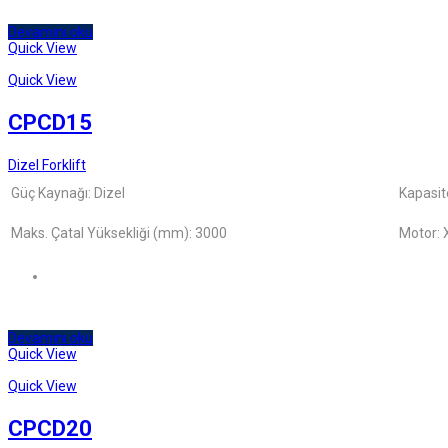
Devamını oku
Quick View
Quick View
CPCD15
Dizel Forklift
Güç Kaynağı: Dizel
Kapasit
Maks. Çatal Yüksekliği (mm): 3000
Motor: 
Devamını oku
Quick View
Quick View
CPCD20