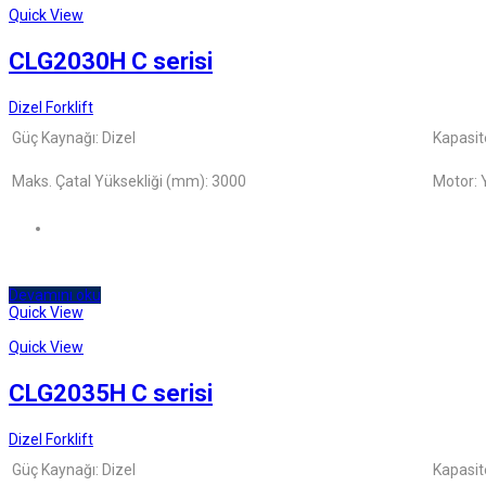
Quick View
CLG2030H C serisi
Dizel Forklift
Güç Kaynağı: Dizel
Kapasit
Maks. Çatal Yüksekliği (mm): 3000
Motor:
Devamını oku
Quick View
Quick View
CLG2035H C serisi
Dizel Forklift
Güç Kaynağı: Dizel
Kapasit