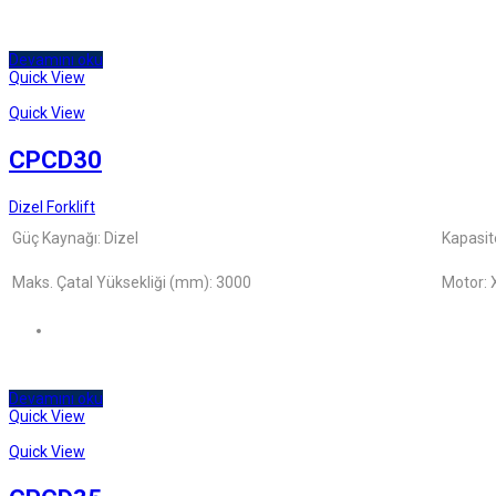
Devamını oku
Quick View
Quick View
CPCD30
Dizel Forklift
Güç Kaynağı: Dizel
Kapasit
Maks. Çatal Yüksekliği (mm): 3000
Motor: 
Devamını oku
Quick View
Quick View