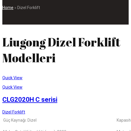
Home
»
Dizel Forklift
Liugong Dizel Forklift
Modelleri
Quick View
Quick View
CLG2020H C serisi
Dizel Forklift
Güç Kaynağı: Dizel
Kapasit