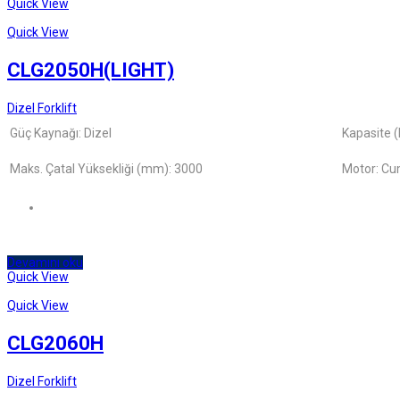
Quick View
Quick View
CLG2050H(LIGHT)
Dizel Forklift
Güç Kaynağı: Dizel
Kapasite (
Maks. Çatal Yüksekliği (mm): 3000
Motor: Cu
Devamını oku
Quick View
Quick View
CLG2060H
Dizel Forklift