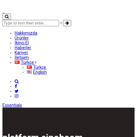
×
Hakkımızda
Ürünler
İkinci El
Haberler
Kariyer
İletişim
Türkçe
Türkçe
English
Essentials