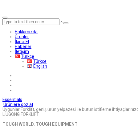
×
Hakkımızda
Ürünler
İkinci El
Haberler
İletişim
Türkçe
Türkçe
English
Essentials
Ürünlere göz at
Uygunlar Forklift, geniş ürün yelpazesi ile bütün istifleme ihtiyaçlarını
LIUGONG FORKLIFT
TOUGH WORLD. TOUGH EQUIPMENT