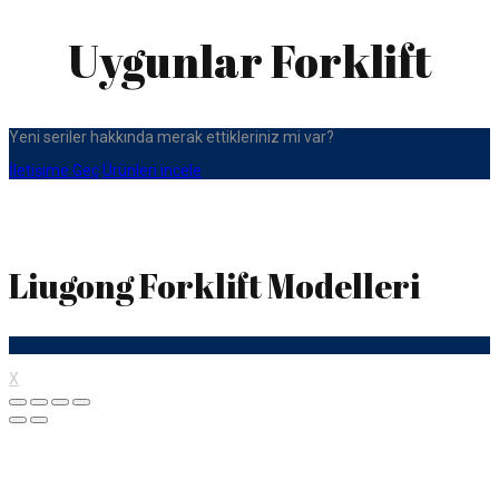
Uygunlar Forklift
Yeni seriler hakkında merak ettikleriniz mi var?
İletişime Geç
Ürünleri incele
Liugong Forklift Modelleri
X